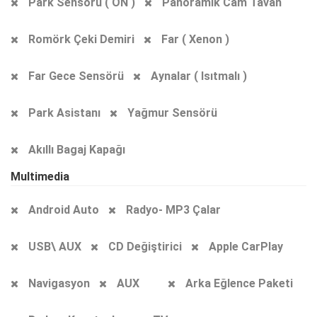
Park Sensörü ( ÖN )
Panoramik Cam Tavan
Romörk Çeki Demiri
Far ( Xenon )
Far Gece Sensörü
Aynalar ( Isıtmalı )
Park Asistanı
Yağmur Sensörü
Akıllı Bagaj Kapağı
Multimedia
Android Auto
Radyo- MP3 Çalar
USB\ AUX
CD Değiştirici
Apple CarPlay
Navigasyon
AUX
Arka Eğlence Paketi