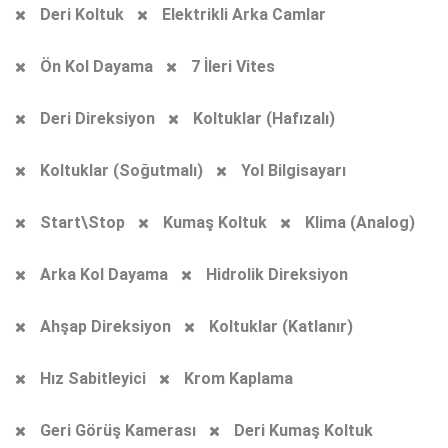
Deri Koltuk
Elektrikli Arka Camlar
Ön Kol Dayama
7 İleri Vites
Deri Direksiyon
Koltuklar (Hafızalı)
Koltuklar (Soğutmalı)
Yol Bilgisayarı
Start\Stop
Kumaş Koltuk
Klima (Analog)
Arka Kol Dayama
Hidrolik Direksiyon
Ahşap Direksiyon
Koltuklar (Katlanır)
Hız Sabitleyici
Krom Kaplama
Geri Görüş Kamerası
Deri Kumaş Koltuk