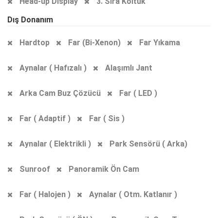
Head-up Display
3. Sıra Koltuk
Dış Donanım
Hardtop
Far (Bi-Xenon)
Far Yıkama
Aynalar ( Hafızalı )
Alaşımlı Jant
Arka Cam Buz Çözücü
Far ( LED )
Far ( Adaptif )
Far ( Sis )
Aynalar ( Elektrikli )
Park Sensörü ( Arka)
Sunroof
Panoramik Ön Cam
Far ( Halojen )
Aynalar ( Otm. Katlanır )