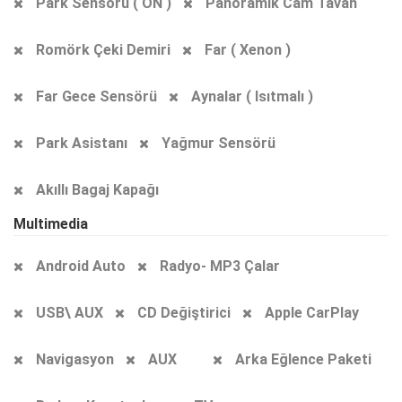
Park Sensörü ( ÖN )
Panoramik Cam Tavan
Romörk Çeki Demiri
Far ( Xenon )
Far Gece Sensörü
Aynalar ( Isıtmalı )
Park Asistanı
Yağmur Sensörü
Akıllı Bagaj Kapağı
Multimedia
Android Auto
Radyo- MP3 Çalar
USB\ AUX
CD Değiştirici
Apple CarPlay
Navigasyon
AUX
Arka Eğlence Paketi