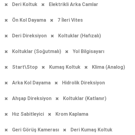
Deri Koltuk
Elektrikli Arka Camlar
Ön Kol Dayama
7 İleri Vites
Deri Direksiyon
Koltuklar (Hafızalı)
Koltuklar (Soğutmalı)
Yol Bilgisayarı
Start\Stop
Kumaş Koltuk
Klima (Analog)
Arka Kol Dayama
Hidrolik Direksiyon
Ahşap Direksiyon
Koltuklar (Katlanır)
Hız Sabitleyici
Krom Kaplama
Geri Görüş Kamerası
Deri Kumaş Koltuk