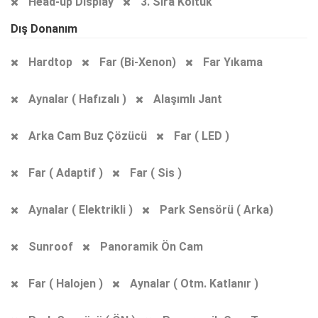
Head-up Display
3. Sıra Koltuk
Dış Donanım
Hardtop
Far (Bi-Xenon)
Far Yıkama
Aynalar ( Hafızalı )
Alaşımlı Jant
Arka Cam Buz Çözücü
Far ( LED )
Far ( Adaptif )
Far ( Sis )
Aynalar ( Elektrikli )
Park Sensörü ( Arka)
Sunroof
Panoramik Ön Cam
Far ( Halojen )
Aynalar ( Otm. Katlanır )